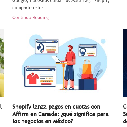
Google, necesitas cuidar los Meta Tags. Shopify
comparte estos...
Continue Reading
l
Shopify lanza pagos en cuotas con
C
Affirm en Canadá: ¿qué significa para
S
los negocios en México?
d