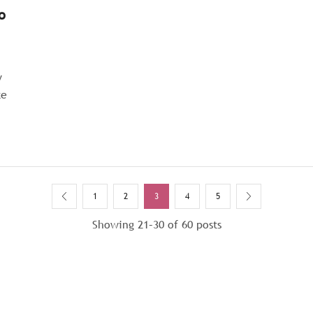
o
y
te
1
2
3
4
5
Showing 21–30 of 60 posts