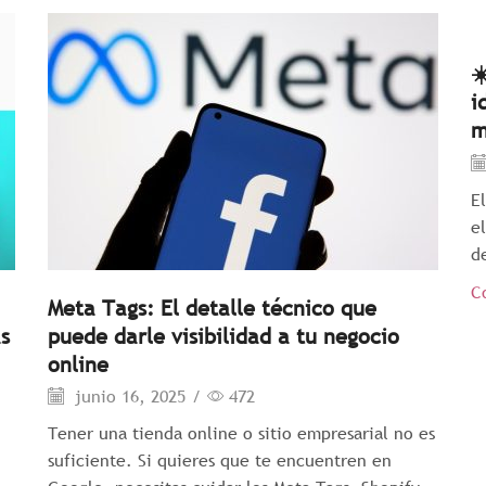
☀
i
m
E
e
de
C
Meta Tags: El detalle técnico que
s
puede darle visibilidad a tu negocio
online
junio 16, 2025
/
472
Tener una tienda online o sitio empresarial no es
suficiente. Si quieres que te encuentren en