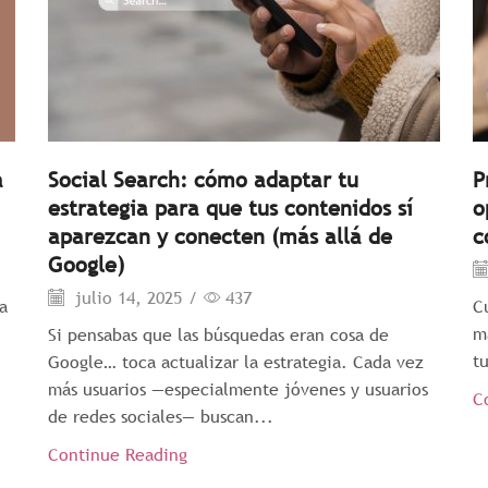
a
Social Search: cómo adaptar tu
P
estrategia para que tus contenidos sí
o
aparezcan y conecten (más allá de
c
Google)
julio 14, 2025
/
437
a
C
m
Si pensabas que las búsquedas eran cosa de
t
Google… toca actualizar la estrategia. Cada vez
más usuarios —especialmente jóvenes y usuarios
C
de redes sociales— buscan...
Continue Reading