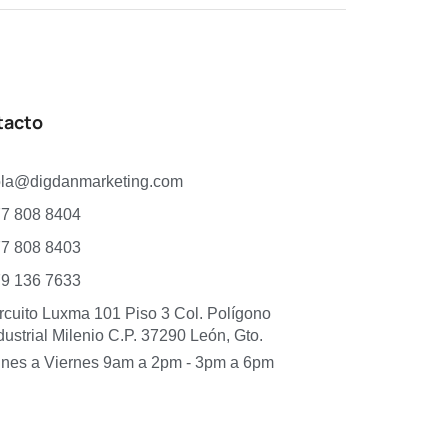
tacto
ola@digdanmarketing.com
7 808 8404
7 808 8403
9 136 7633
rcuito Luxma 101 Piso 3 Col. Polígono
dustrial Milenio C.P. 37290 León, Gto.
nes a Viernes 9am a 2pm - 3pm a 6pm