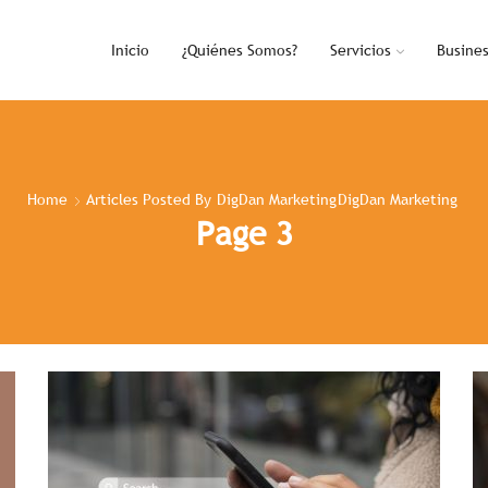
Inicio
¿Quiénes Somos?
Servicios
Busine
Home
Articles Posted By
DigDan Marketing
DigDan Marketing
Page 3