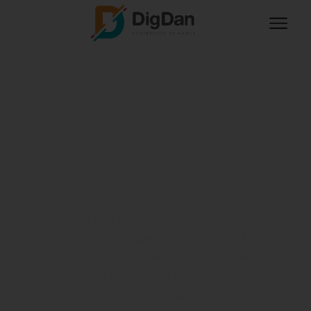
Desata el potencial
de tu negocio con
estrategias de
marketing digital
En DigDan Marketing, somos
expertos en impulsar el crecimiento
de empresas como la tuya a través
de soluciones digitales
personalizadas.