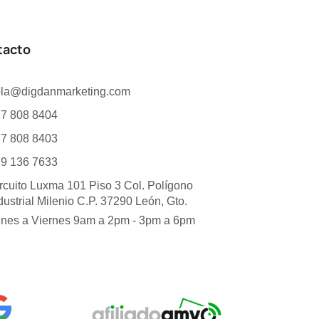
tacto
ola@digdanmarketing.com
7 808 8404
7 808 8403
9 136 7633
rcuito Luxma 101 Piso 3 Col. Polígono
dustrial Milenio C.P. 37290 León, Gto.
nes a Viernes 9am a 2pm - 3pm a 6pm