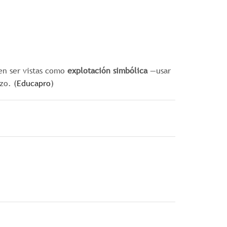
den ser vistas como
explotación simbólica
—usar
zo. (
Educapro
)