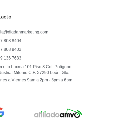
tacto
ola@digdanmarketing.com
7 808 8404
7 808 8403
9 136 7633
rcuito Luxma 101 Piso 3 Col. Polígono
dustrial Milenio C.P. 37290 León, Gto.
nes a Viernes 9am a 2pm - 3pm a 6pm